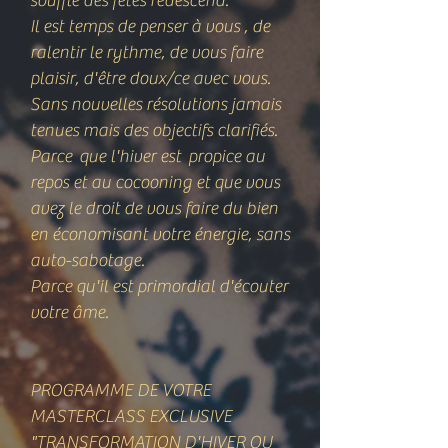
soufflé des fêtes redescend.
Il est temps de penser à vous , de
ralentir le rythme, de vous faire
plaisir, d'être doux/ce avec vous.
Sans nouvelles résolutions jamais
tenues mais des objectifs clarifiés.
Parce que l'hiver est propice au
repos et au cocooning et que vous
avez le droit de vous faire du bien
en économisant votre énergie, sans
auto-sabotage.
Parce qu'il est primordial d'écouter
votre âme.
PROGRAMME DE VOTRE
MASTERCLASS EXCLUSIVE
"TRANSFORMATION D'HIVER OU