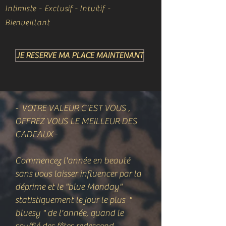
Intimiste - Exclusif - Intuitif -
Bienveillant
JE RESERVE MA PLACE MAINTENANT
- VOTRE VALEUR C'EST VOUS ,
OFFREZ VOUS LE MEILLEUR DES
CADEAUX -
Commencez l'année en beauté
sans vous laisser influencer par la
déprime et le "blue Monday"
statistiquement le jour le plus "
bluesy " de l'année, quand le