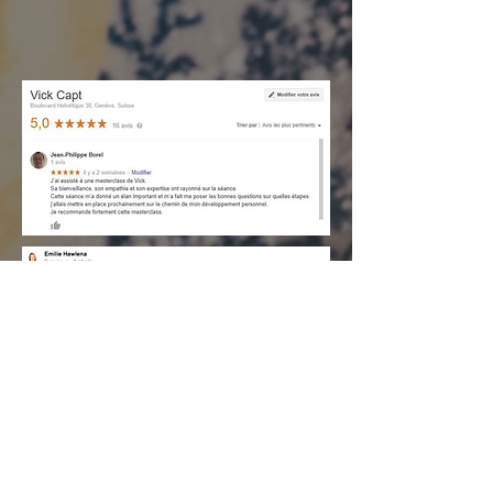
Vous avez cliqué sur ce lien, non par
hasard, mais parce quelque
chose au fond de vous
est prêt/e pour
votre transformation interne
et que vous savez que vous voulez