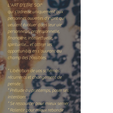
L'ART D'ETRE SOI"
qui s'adresse uniquement aux
personnes ouvertes d'esprit qui
veulent évoluer dans leur vie
personnelle, professionnelle,
financière, intellectuelle,
spirituelle... et attirer les
opportunités en s'ouvrant au
champ des possibles.
° Libération de vos schémas
récurrents et changement de
pensée
° Prélude au printemps, poser ses
intentions
° Se ressourcer pour mieux semer
° Ralentir pour mieux rebondir