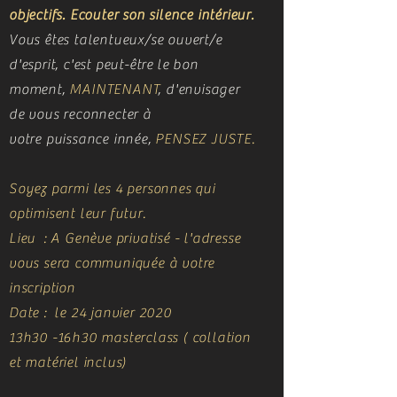
objectifs. Ecouter son silence intérieur.
Vous êtes talentueux/se ouvert/e
d'esprit, c'est peut-être
le bon
moment,
MAINTENANT
, d'envisager
de vous reconnecter à
votre puissance innée,
PENSEZ JUSTE.
Soyez parmi les 4 personnes qui
optimisent leur futur.
Lieu : A Genève privatisé - l'adresse
vous sera communiquée à votre
inscription
Date : le 24 janvier 2020
13h30 -16h30 masterclass ( collation
et matériel inclus)