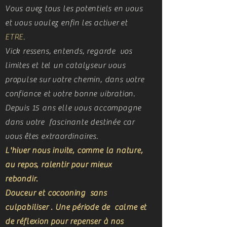
Vous avez tous les potentiels en vous
et vous voulez enfin les
activer et
ETRE.
Vick ressens, entends, regarde vos
limites et tel un catalyseur vous
propulse sur
votre chemin, dans votre
confiance et votre bonne vibration.
Depuis 15 ans elle vous accompagne
dans votre fascinante destinée car
vous
êtes extraordinaires.
L'hiver nous invite, comme la nature,
au repos, ralentir pour mieux
rebondir.
Douceur et cocooning sans
culpabiliser . Une période de calme et
de réflexion pour repenser à nos