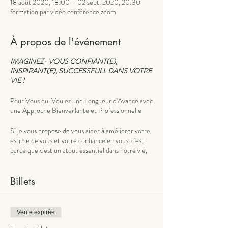
18 août 2020, 18:00 – 02 sept. 2020, 20:30
formation par vidéo conférence zoom
À propos de l'événement
IMAGINEZ- VOUS CONFIANT(E),
INSPIRANT(E), SUCCESSFULL DANS VOTRE
VIE !
Pour Vous qui Voulez une Longueur d'Avance avec
une Approche Bienveillante et Professionnelle
Si je vous propose de vous aider à améliorer votre
estime de vous et votre confiance en vous, c'est
parce que c'est un atout essentiel dans notre vie,
autant sur le plan privé que professionnel.
Billets
Avez-vous remarqué que les personnes confiantes
sont plus inspirantes, charismatiques et ont du
succès dans ce qu'elles entreprennent ?
Peut-être que vous aussi avez envie, enfin
Vente expirée
d'atteindre vos buts, plutôt que de subir votre vie.