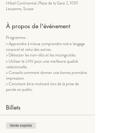
Hôtel Continental, Place de la Gare 2, 1001
Lausanne, Suisse
À propos de l'événement
Programme :
> Apprendre à mieux comprendre notre langage
corporel et celui des autres.
> Détecter les non-dits et les incongruités.
> Utiliser le LNV pour une meilleure qualité
relationnelle.
> Conseils comment donner une bonne première
impression.
> Comment être motivant lors de la prise de
parole en public.
> Analyse sur photos et vidéos
> Atelier pratique avec mises en situation
Billets
Méthodologie et intervenante :
Vick Capt, spécialiste du développement
humain,ex DRH d’une multinationale,
Vente expirée
conceptrice de la méthode certifiante CLE®,