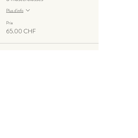
Plus d'info
Prix
65.00 CHF
Vente expirée
Type de billet
5 masterclasses
Plus d'info
Prix
110.00 CHF
Partager cet événement