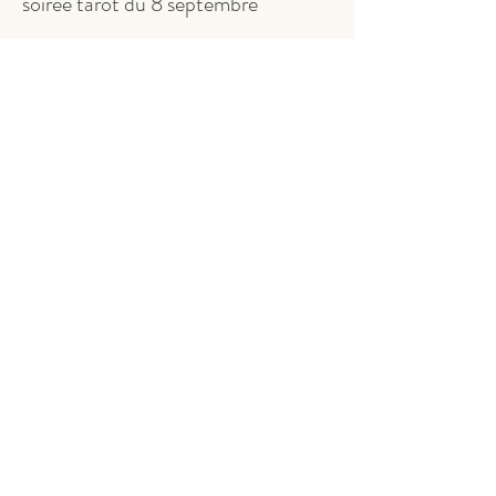
soirée tarot du 8 septembre
Prix
89.00 €
Cet événement est complet
Partager cet événement
CONTACT