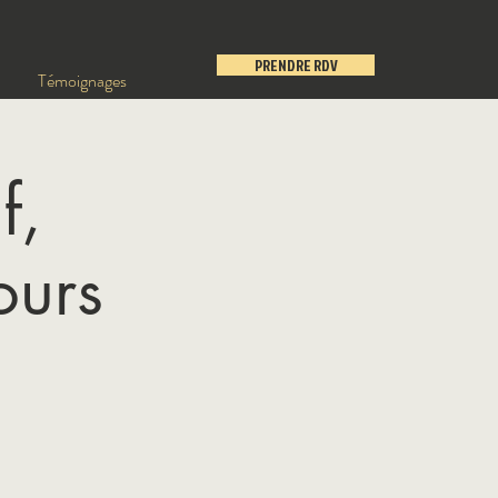
PRENDRE RDV
Témoignages
f,
ours