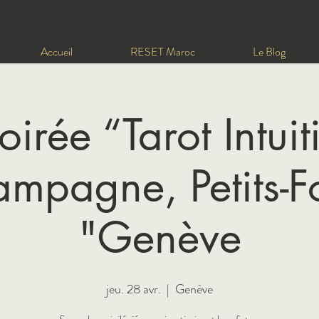
Accueil
RESET Maroc
Le Blog
oirée “Tarot Intuiti
mpagne, Petits-F
"Genève
jeu. 28 avr.
  |  
Genève