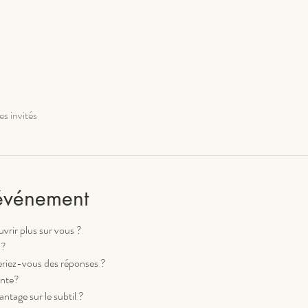
es invités
'événement
vrir plus sur vous ?
 ?
eriez-vous des réponses ?
ente?
ntage sur le subtil ?