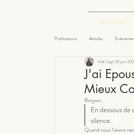
Méthode CLE
Publications
Articles
Evènemen
Vick Capt
29 juin 202
J'ai Epou
Mieux Co
Bonjour,
En dessous de ce
silence.
Quand nous l'avons renco