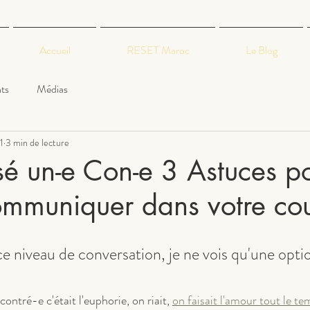
Accueil
RESET Maroc
Le Blog
ts
Médias
1
3 min de lecture
sé un-e Con-e 3 Astuces p
mmuniquer dans votre co
 niveau de conversation, je ne vois qu'une option
ntré-e c'était l'euphorie, on riait, 
on faisait l'amour tout le t