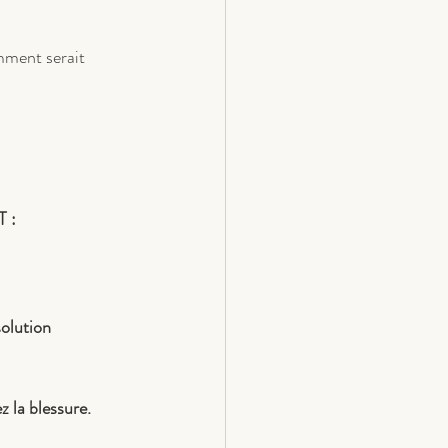
omment serait 
 :
olution 
z la blessure.