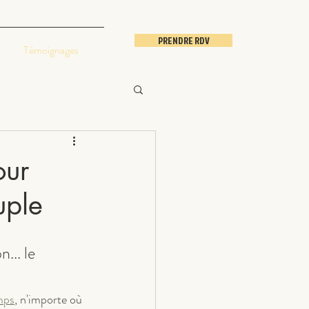
PRENDRE RDV
Témoignages
our
uple
... le 
emps
, n'importe où 