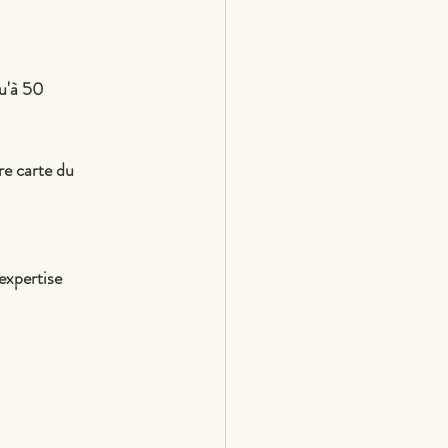
u'à 50
e carte du 
xpertise 