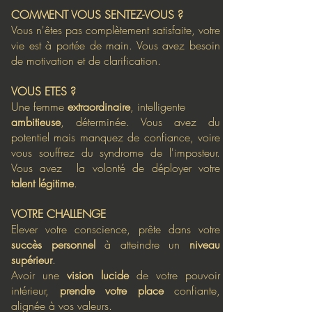
COMMENT VOUS SENTEZ-VOUS ?
Vous n'êtes pas complètement satisfaite, votre
vie est à portée de main. Vous avez besoin
de motivation et de clarification.
VOUS ETES ?
Une femme
extraordinaire
, intelligente
ambitieuse
, déterminée. Vous avez du
potentiel mais manquez de confiance, voire
vous souffrez du syndrome de l'imposteur.
Vous avez la volonté de déployer votre
talent légitime
.
VOTRE CHALLENGE
Elever votre conscience, prête dans votre
succès personnel
à atteindre un
niveau
supérieur
.
Avoir une
vision lucide
de votre pouvoir
intérieur,
prendre votre place
confiante,
alignée à vos valeurs.