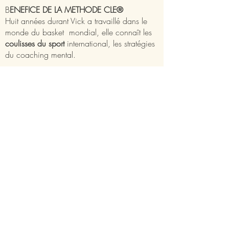
B
ENEFICE DE LA METHODE CLE®
Huit années durant Vick a travaillé dans le
monde du basket mondial, elle connaît les
coulisses du sport
international, les stratégies
du coaching mental.
Imaginez un accompagnement sur la
visualisation, l'activation de vos ressources
inconscientes.
Programme adapté sur mesure selon vos
besoins. En visioconférence, dans mon
cabinet à Genève ou Paris.
Déplacement international sur demande.
OUI CELA RESONNE EN MOI