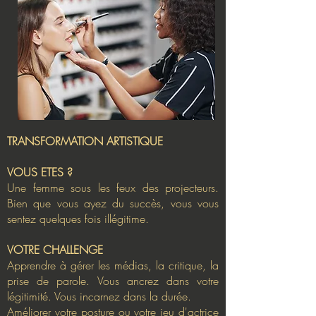
TRANSFORMATION ARTISTIQUE
VOUS ETES ?
Une
femme sous les feux des
projecteurs
.
Bien que vous
ayez du succès, vous vous
sentez quelques fois illégitime.
VOTRE CHALLENGE
Apprendre à gérer les médias, la critique, la
prise de parole. Vous ancrez dans votre
légitimité. Vous incarnez dans la durée.
Améliorer votre posture ou votre jeu d'actrice