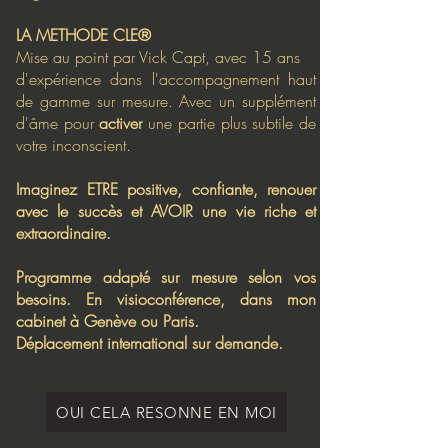
LA METHODE CLE®
Mise au point par Vick Capt, avec 15 ans
d'expérience dans l'accompagnement haut
de gamme sur mesure. Avec un supplément
d'âme pour
activer
une partie plus subtile de
votre inconscient.
Imaginez ETRE positive, confiante, renouer
avec le succès et AVOIR une vie riche et
extraordinaire.
Programme adapté sur mesure selon vos
besoins. En visioconférence, dans mon
cabinet à Genève ou Paris.
Déplacement international sur demande.
OUI CELA RESONNE EN MOI