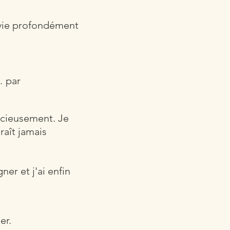
rvie profondément
… par
ncieusement. Je
raît jamais
ner et j'ai enfin
er.