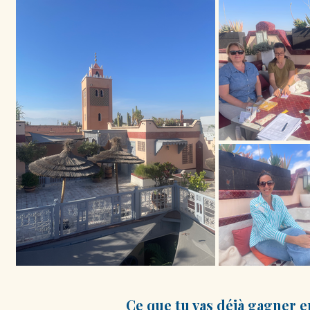
Ce que tu
vas
déjà
gagner e