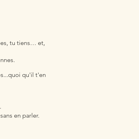
pes, tu tiens… et,
onnes.
...quoi qu'il t'en
…
ans en parler.