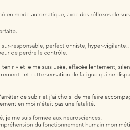
ncé en mode automatique, avec des réflexes de su
arfaite.
, sur-responsable, perfectionniste, hy
per-vigilante
eur de perdre le contrôle.
tenir » et je me suis usée, effacée
lentement, sile
trement...et cette sensation de fatigue qui ne dispa
’arrêter de subir et j'ai choisi de me faire accompag
llement en moi
n’était pas une fatalité.
, j
e me suis formée aux neurosciences.
e compréhension du fonctionnement humain mon méti