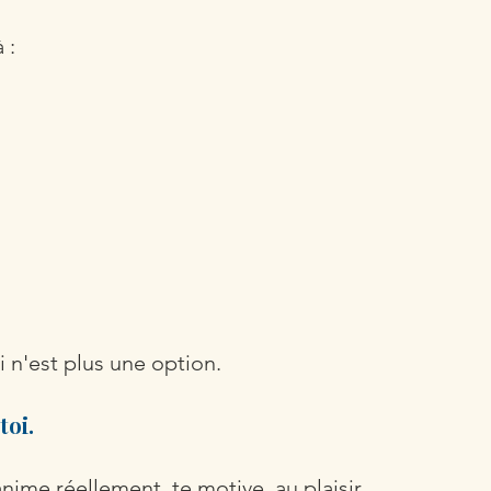
 :
n'est plus une option.
toi.
nime réellement, te motive, au plaisir.