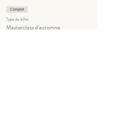
Complet
Type de billet
Masterclass d'automne
Prix
189.00 CHF
Cet événement est complet
Partager cet événement