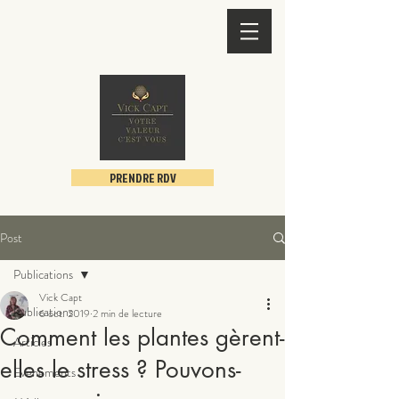
PRENDRE RDV
Post
Publications
Vick Capt
Publications
6 oct. 2019
2 min de lecture
Comment les plantes gèrent-
Articles
elles le stress ? Pouvons-
Evènements